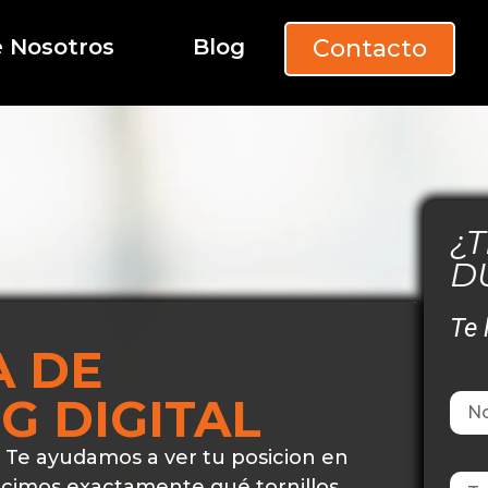
 Nosotros
Blog
Contacto
¿
D
Te
A DE
No
G DIGITAL
Tel
 Te ayudamos a ver tu posicion en
ecimos exactamente qué tornillos